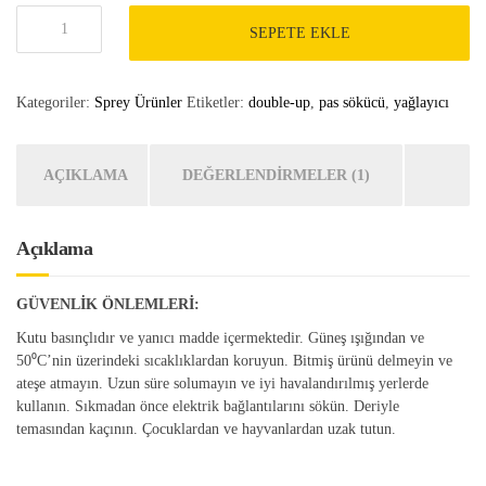
DB-
SEPETE EKLE
33
DOUBLE-
UP
Kategoriler:
Sprey Ürünler
Etiketler:
double-up
,
pas sökücü
,
yağlayıcı
ÇOK
AMAÇLI
PAS
SÖKÜCÜ
AÇIKLAMA
DEĞERLENDIRMELER (1)
/
YAĞLAYICI
200
Açıklama
ML
adet
GÜVENLİK ÖNLEMLERİ:
Kutu basınçlıdır ve yanıcı madde içermektedir. Güneş ışığından ve
50⁰C’nin üzerindeki sıcaklıklardan koruyun. Bitmiş ürünü delmeyin ve
ateşe atmayın. Uzun süre solumayın ve iyi havalandırılmış yerlerde
kullanın. Sıkmadan önce elektrik bağlantılarını sökün. Deriyle
temasından kaçının. Çocuklardan ve hayvanlardan uzak tutun.