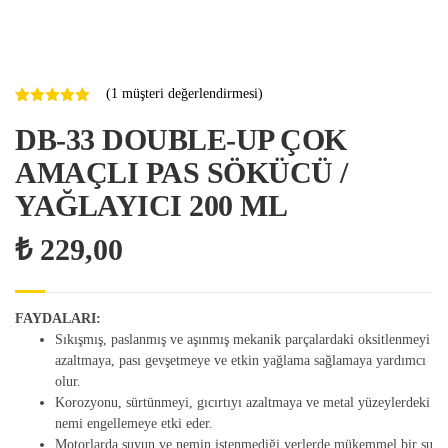
(
1
müşteri değerlendirmesi)
1
müşteri
puanına
DB-33 DOUBLE-UP ÇOK
dayanarak 5
üzerinden
AMAÇLI PAS SÖKÜCÜ /
5.00
puan
aldı
YAĞLAYICI 200 ML
₺
229,00
FAYDALARI:
Sıkışmış, paslanmış ve aşınmış mekanik parçalardaki oksitlenmeyi
azaltmaya, pası gevşetmeye ve etkin yağlama sağlamaya yardımcı
olur.
Korozyonu, sürtünmeyi, gıcırtıyı azaltmaya ve metal yüzeylerdeki
nemi engellemeye etki eder.
Motorlarda suyun ve nemin istenmediği yerlerde mükemmel bir su