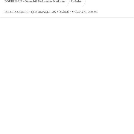
DOUBLE-UP - Otomobil Performans Katkıları
Ürünler
DB-33 DOUBLE-UP ÇOK AMAÇLI PAS SÖKÜCÜ / YAĞLAYICI 200 ML