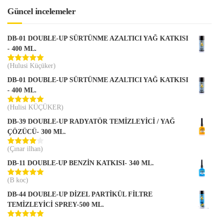
Güncel incelemeler
DB-01 DOUBLE-UP SÜRTÜNME AZALTICI YAĞ KATKISI
- 400 ML.
(Hulusi Küçüker)
5 üzerinden
5
oy aldı
DB-01 DOUBLE-UP SÜRTÜNME AZALTICI YAĞ KATKISI
- 400 ML.
(Hulisi KÜÇÜKER)
5 üzerinden
5
oy aldı
DB-39 DOUBLE-UP RADYATÖR TEMİZLEYİCİ / YAĞ
ÇÖZÜCÜ- 300 ML.
(Çınar ilhan)
5
üzerinden
DB-11 DOUBLE-UP BENZİN KATKISI- 340 ML.
4
oy aldı
(B koc)
5 üzerinden
5
oy aldı
DB-44 DOUBLE-UP DİZEL PARTİKÜL FİLTRE
TEMİZLEYİCİ SPREY-500 ML.