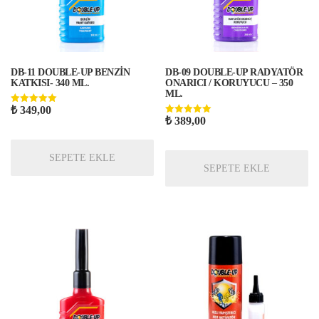
DB-11 DOUBLE-UP BENZİN
DB-09 DOUBLE-UP RADYATÖR
KATKISI- 340 ML.
ONARICI / KORUYUCU – 350
ML.
₺
349,00
5 üzerinden
5.00
₺
389,00
5 üzerinden
oy aldı
5.00
oy aldı
SEPETE EKLE
SEPETE EKLE