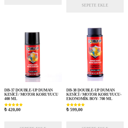
SEPETE EKLE
DB-37 DOUBLE-UP DUMAN
DB-38 DOUBLE-UP DUMAN
KESİCİ / MOTOR KORUYUCU
KESİCİ / MOTOR KORUYUCU-
400 ML
EKONOMİK BOY- 700 ML
₺
420,00
₺
599,00
5 üzerinden
5 üzerinden
5.00
5.00
oy aldı
oy aldı