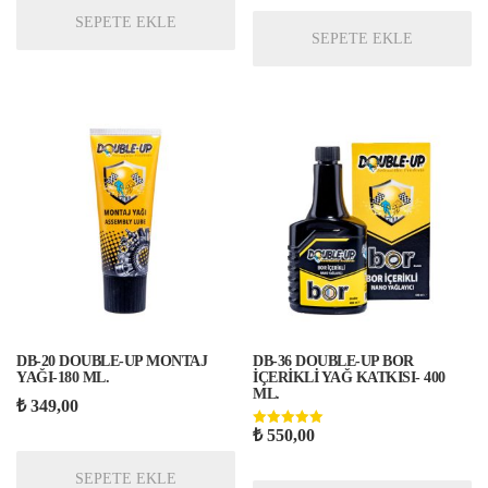
SEPETE EKLE
SEPETE EKLE
DB-20 DOUBLE-UP MONTAJ
DB-36 DOUBLE-UP BOR
YAĞI-180 ML.
İÇERİKLİ YAĞ KATKISI- 400
ML.
₺
349,00
₺
550,00
5 üzerinden
5.00
oy aldı
SEPETE EKLE