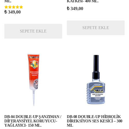
ML.
KATKISI- 400 ML.
₺
349,00
₺
349,00
5 üzerinden
5.00
oy aldı
SEPETE EKLE
SEPETE EKLE
DB-04 DOUBLE-UP ŞANZIMAN /
DB-08 DOUBLE-UP HİDROLİK
DİFERANSİYEL KORUYUCU-
DİREKSİYON SES KESİCİ – 300
YAĞLAYICI- 150 ML.
ML