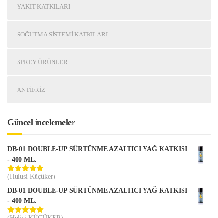
YAKIT KATKILARI
SOĞUTMA SISTEMI KATKILARI
SPREY ÜRÜNLER
ANTIFRIZ
Güncel incelemeler
DB-01 DOUBLE-UP SÜRTÜNME AZALTICI YAĞ KATKISI
- 400 ML.
(Hulusi Küçüker)
5 üzerinden
5
oy aldı
DB-01 DOUBLE-UP SÜRTÜNME AZALTICI YAĞ KATKISI
- 400 ML.
(Hulisi KÜÇÜKER)