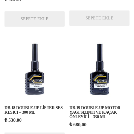
5.00
oy aldı
SEPETE EKLE
SEPETE EKLE
DB-18 DOUBLE-UP LİFTER SES
DB-19 DOUBLE-UP MOTOR
KESİCİ – 300 ML
YAĞI SIZINTI VE KAÇAK
ÖNLEYİCİ – 330 ML
₺
530,00
₺
680,00