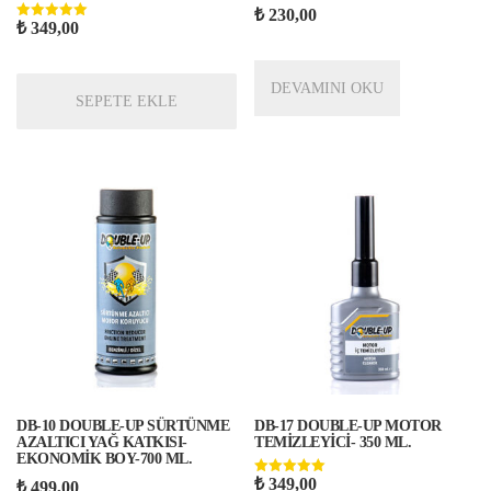
₺
230,00
₺
349,00
5 üzerinden
5.00
oy aldı
DEVAMINI OKU
SEPETE EKLE
DB-10 DOUBLE-UP SÜRTÜNME
DB-17 DOUBLE-UP MOTOR
AZALTICI YAĞ KATKISI-
TEMİZLEYİCİ- 350 ML.
EKONOMİK BOY-700 ML.
₺
349,00
5 üzerinden
₺
499,00