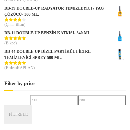
5 üzerinden
5
oy aldı
DB-39 DOUBLE-UP RADYATÖR TEMİZLEYİCİ / YAĞ
ÇÖZÜCÜ- 300 ML.
(Çınar ilhan)
5
üzerinden
DB-11 DOUBLE-UP BENZİN KATKISI- 340 ML.
4
oy aldı
(B koc)
5 üzerinden
5
oy aldı
DB-44 DOUBLE-UP DİZEL PARTİKÜL FİLTRE
TEMİZLEYİCİ SPREY-500 ML.
(ErdemKAPLAN)
5 üzerinden
5
oy aldı
Filter by price
En
En
düşük
yüksek
FILTRELE
fiyat
fiyat