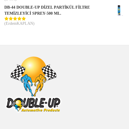
5
oy aldı
DB-44 DOUBLE-UP DİZEL PARTİKÜL FİLTRE
TEMİZLEYİCİ SPREY-500 ML.
(ErdemKAPLAN)
5 üzerinden
5
oy aldı