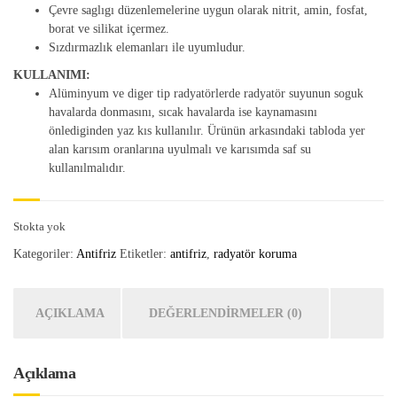
Çevre saglıgı düzenlemelerine uygun olarak nitrit, amin, fosfat,
borat ve silikat içermez.
Sızdırmazlık elemanları ile uyumludur.
KULLANIMI:
Alüminyum ve diger tip radyatörlerde radyatör suyunun soguk
havalarda donmasını, sıcak havalarda ise kaynamasını
önlediginden yaz kıs kullanılır. Ürünün arkasındaki tabloda yer
alan karısım oranlarına uyulmalı ve karısımda saf su
kullanılmalıdır.
Stokta yok
Kategoriler:
Antifriz
Etiketler:
antifriz
,
radyatör koruma
AÇIKLAMA
DEĞERLENDIRMELER (0)
Açıklama