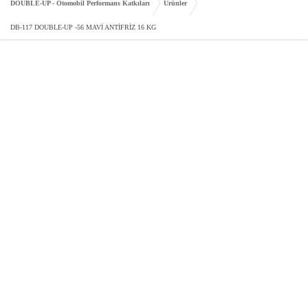
DOUBLE-UP - Otomobil Performans Katkıları
Ürünler
DB-117 DOUBLE-UP -56 MAVİ ANTİFRİZ 16 KG