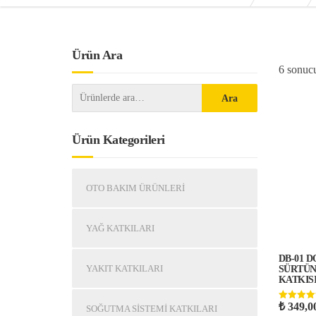
Ürün Ara
6 sonucu
Ara
Ürün Kategorileri
OTO BAKIM ÜRÜNLERI
YAĞ KATKILARI
DB-01 
YAKIT KATKILARI
SÜRTÜN
KATKISI
₺
349,0
5 üzerinde
SOĞUTMA SISTEMI KATKILARI
5.00