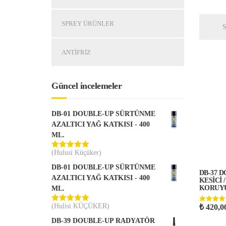
oy aldı
SPREY ÜRÜNLER
ANTIFRIZ
Güncel incelemeler
DB-01 DOUBLE-UP SÜRTÜNME
AZALTICI YAĞ KATKISI - 400
ML.
(Hulusi Küçüker)
5 üzerinden
5
oy aldı
DB-01 DOUBLE-UP SÜRTÜNME
DB-37 
AZALTICI YAĞ KATKISI - 400
KESİCİ 
KORUYU
ML.
(Hulisi KÜÇÜKER)
₺
420,0
5 üzerinde
5 üzerinden
5.00
5
oy aldı
oy aldı
DB-39 DOUBLE-UP RADYATÖR