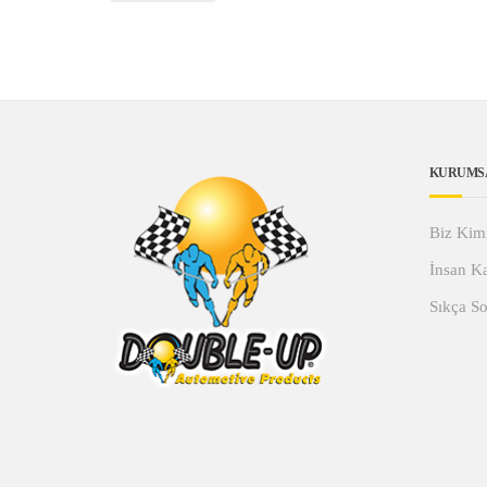
KURUMS
Biz Kim
İnsan Ka
Sıkça So