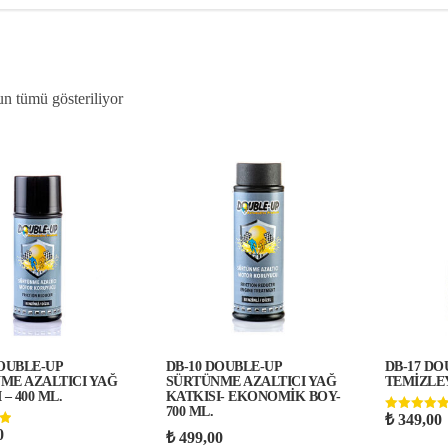
n tümü gösteriliyor
DOUBLE-UP
DB-10 DOUBLE-UP
DB-17 D
ME AZALTICI YAĞ
SÜRTÜNME AZALTICI YAĞ
TEMİZLEY
 – 400 ML.
KATKISI- EKONOMİK BOY-
700 ML.
₺
349,00
5 üzerinden
0
5.00
n
₺
499,00
oy aldı