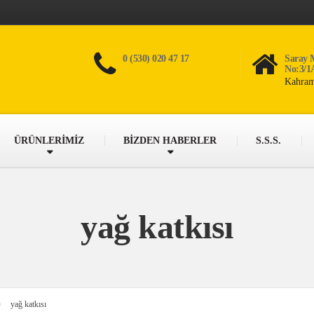
0 (530) 020 47 17
Saray 
No:3/1
Kahram
ÜRÜNLERİMİZ
BİZDEN HABERLER
S.S.S.
yağ katkısı
yağ katkısı