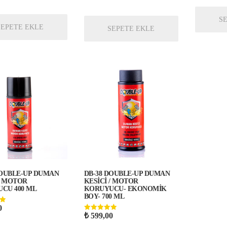
S
SEPETE EKLE
SEPETE EKLE
DOUBLE-UP DUMAN
DB-38 DOUBLE-UP DUMAN
/ MOTOR
KESİCİ / MOTOR
CU 400 ML
KORUYUCU- EKONOMİK
BOY- 700 ML
0
n
₺
599,00
5 üzerinden
5.00