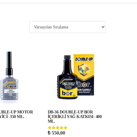
OUBLE-UP MOTOR
DB-36 DOUBLE-UP BOR
İCİ- 350 ML.
İÇERİKLİ YAĞ KATKISI- 400
ML.
₺
550,00
5 üzerinden
5.00