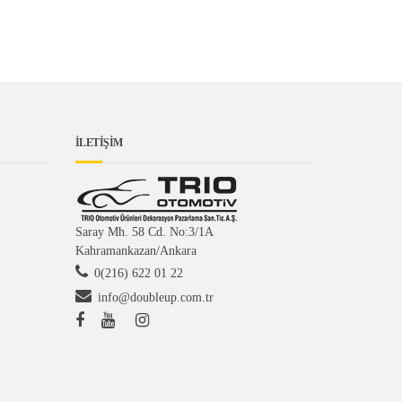
İLETİŞİM
Saray Mh. 58 Cd. No:3/1A
Kahramankazan/Ankara
0(216) 622 01 22
info@doubleup.com.tr