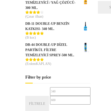
TEMİZLEYİCİ / YAĞ ÇÖZÜCÜ-
300 ML.
(Çınar ilhan)
5
üzerinden
DB-11 DOUBLE-UP BENZİN
4
oy aldı
KATKISI- 340 ML.
(B koc)
5 üzerinden
5
oy aldı
DB-44 DOUBLE-UP DİZEL
PARTİKÜL FİLTRE
TEMİZLEYİCİ SPREY-500 ML.
(ErdemKAPLAN)
5 üzerinden
5
oy aldı
Filter by price
En
En
düşük
yüksek
FILTRELE
fiyat
fiyat