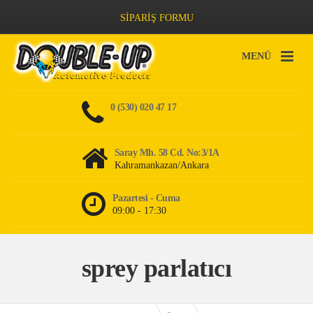
SİPARİŞ FORMU
MENÜ
0 (530) 020 47 17
Saray Mh. 58 Cd. No:3/1A
Kahramankazan/Ankara
Pazartesi - Cuma
09:00 - 17:30
sprey parlatıcı