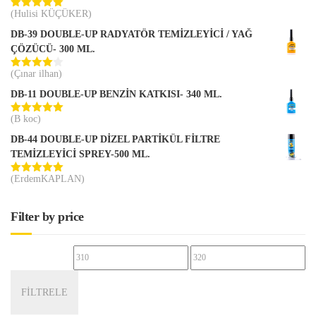
(Hulisi KÜÇÜKER)
5 üzerinden
5
oy aldı
DB-39 DOUBLE-UP RADYATÖR TEMİZLEYİCİ / YAĞ
ÇÖZÜCÜ- 300 ML.
(Çınar ilhan)
5
üzerinden
DB-11 DOUBLE-UP BENZİN KATKISI- 340 ML.
4
oy aldı
(B koc)
5 üzerinden
5
oy aldı
DB-44 DOUBLE-UP DİZEL PARTİKÜL FİLTRE
TEMİZLEYİCİ SPREY-500 ML.
(ErdemKAPLAN)
5 üzerinden
5
oy aldı
Filter by price
En
En
düşük
yüksek
FILTRELE
fiyat
fiyat