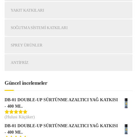
YAKIT KATKILARI
SOĞUTMA SISTEMI KATKILARI
SPREY ÜRÜNLER
ANTIFRIZ
Güncel incelemeler
DB-01 DOUBLE-UP SÜRTÜNME AZALTICI YAĞ KATKISI
- 400 ML.
(Hulusi Küçüker)
5 üzerinden
5
oy aldı
DB-01 DOUBLE-UP SÜRTÜNME AZALTICI YAĞ KATKISI
- 400 ML.