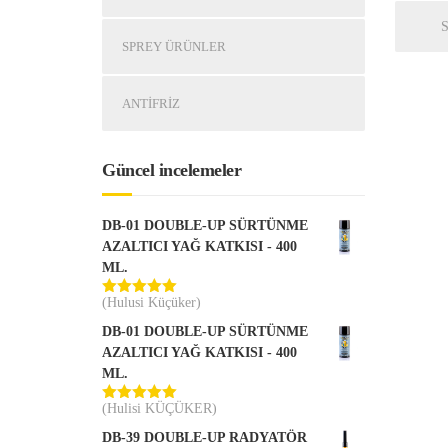
SPREY ÜRÜNLER
ANTIFRIZ
Güncel incelemeler
DB-01 DOUBLE-UP SÜRTÜNME
AZALTICI YAĞ KATKISI - 400
ML.
(Hulusi Küçüker)
5 üzerinden
5
oy aldı
DB-01 DOUBLE-UP SÜRTÜNME
AZALTICI YAĞ KATKISI - 400
ML.
(Hulisi KÜÇÜKER)
5 üzerinden
5
oy aldı
DB-39 DOUBLE-UP RADYATÖR