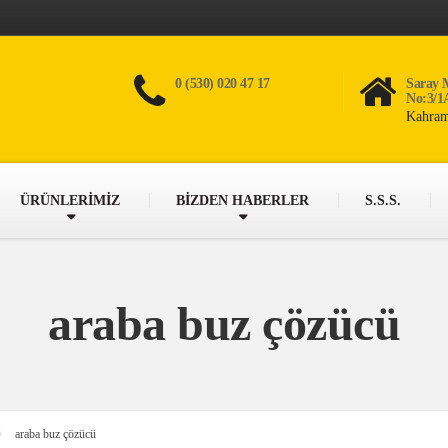
0 (530) 020 47 17
Saray 
No:3/1
Kahram
ÜRÜNLERİMİZ
BİZDEN HABERLER
S.S.S.
araba buz çözücü
araba buz çözücü