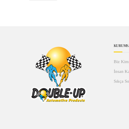
KURUMS
Biz Kim
İnsan Ka
Sıkça So