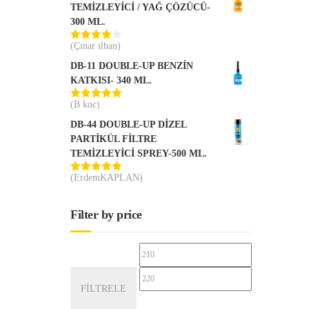
TEMİZLEYİCİ / YAĞ ÇÖZÜCÜ-
300 ML.
(Çınar ilhan)
5
üzerinden
DB-11 DOUBLE-UP BENZİN
4
oy aldı
KATKISI- 340 ML.
(B koc)
5 üzerinden
5
oy aldı
DB-44 DOUBLE-UP DİZEL
PARTİKÜL FİLTRE
TEMİZLEYİCİ SPREY-500 ML.
(ErdemKAPLAN)
5 üzerinden
5
oy aldı
Filter by price
En
En
düşük
yüksek
FILTRELE
fiyat
fiyat