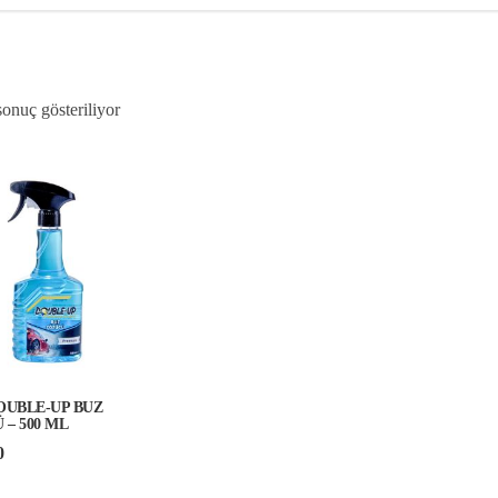
sonuç gösteriliyor
DOUBLE-UP BUZ
– 500 ML
0