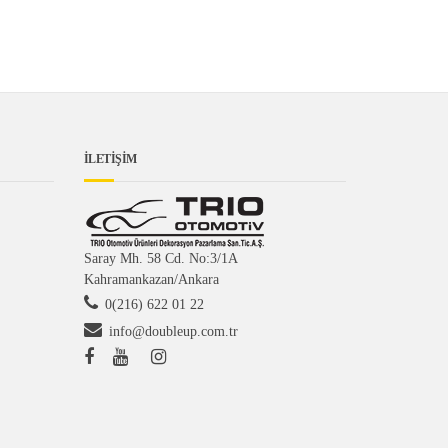
İLETİŞİM
Saray Mh. 58 Cd. No:3/1A
Kahramankazan/Ankara
0(216) 622 01 22
info@doubleup.com.tr